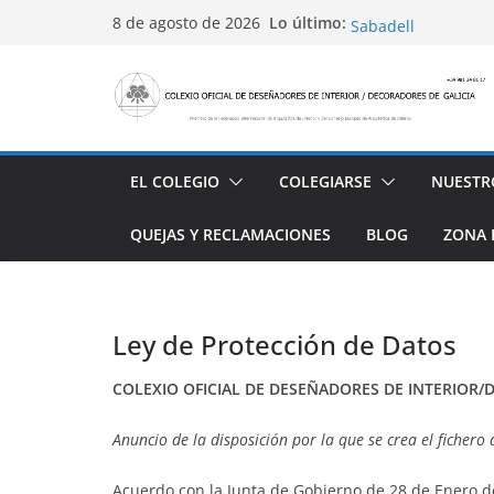
Saltar
Conviértete en PRO
Lo último:
8 de agosto de 2026
Sabadell
al
Ayudas para mejora
contenido
alojamiento y rest
4 Ed. Premios de Di
Casa Decor 2025, l
San Marcial 2025
EL COLEGIO
COLEGIARSE
NUESTR
QUEJAS Y RECLAMACIONES
BLOG
ZONA 
Ley de Protección de Datos
COLEXIO OFICIAL DE DESEÑADORES DE INTERIOR/
Anuncio de la disposición por la que se crea el fichero
Acuerdo con la Junta de Gobierno de 28 de Enero d