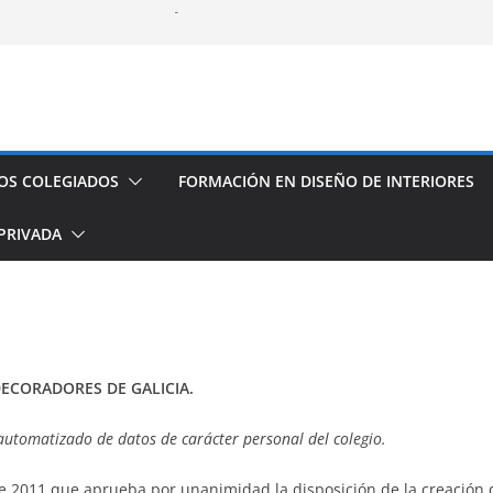
fesional con el CODDIG y Banco
s de establecimientos turísticos de
auración
seño de Interior
os espacios de este año
OS COLEGIADOS
FORMACIÓN EN DISEÑO DE INTERIORES
PRIVADA
DECORADORES DE GALICIA.
 automatizado de datos de carácter personal del colegio.
e 2011 que aprueba por unanimidad la disposición de la creación d