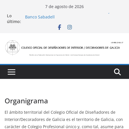
Saltar
7 de agosto de 2026
al
Conviértete en PROfesional con el CODDIG y
Lo
Banco Sabadell
contenido
último:
Ayudas para mejoras de establecimientos
turísticos de alojamiento y restauración
4 Ed. Premios de Diseño de Interior
Casa Decor 2025, los espacios de este año
San Marcial 2025
Organigrama
El ámbito territorial del Colegio Oficial de Diseñadores de
Interior/Decoradores de Galicia es el territorio de Galicia, con
carácter de Colegio Profesional único y, como tal, asume para