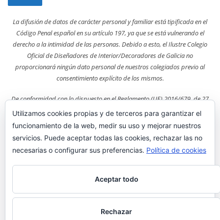
La difusión de datos de carácter personal y familiar está tipificada en el
Código Penal español en su artículo 197, ya que se está vulnerando el
derecho a la intimidad de las personas. Debido a esto, el Ilustre Colegio
Oficial de Diseñadores de Interior/Decoradores de Galicia no
proporcionará ningún dato personal de nuestros colegiados previo al
consentimiento explícito de los mismos.
De conformidad con lo dispuesto en el Reglamento (UE) 2016/679, de 27
de abril, y la Ley Orgánica 3/2018, de 5 de diciembre (LOPDGDD), le
Utilizamos cookies propias y de terceros para garantizar el
informamos de que los datos personales y la dirección de correo
funcionamiento de la web, medir su uso y mejorar nuestros
electrónico del interesado, se tratarán bajo la responsabilidad del CODDIG
servicios. Puede aceptar todas las cookies, rechazar las no
por un interés legítimo y para el envío de comunicaciones sobre nuestros
necesarias o configurar sus preferencias.
Política de cookies
productos y servicios, y se conservarán mientras ninguna de las partes se
oponga a ello. Los datos podrán ser cedidos a terceros para alcanzar el fin
antes expuesto, previa comunicación al interesado. Le informamos de que
Aceptar todo
puede ejercer los derechos de acceso, rectificación, portabilidad y
supresión de sus datos y los de limitación y oposición a su tratamiento
Rechazar
dirigiéndose a Manuel Azaña, Número 30 – Bajo (15011 A Coruña).