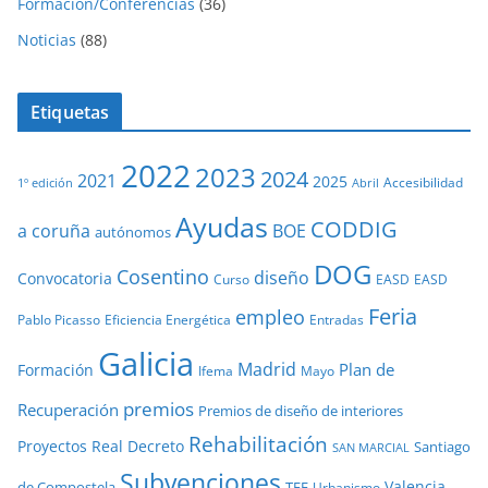
Formación/Conferencias
(36)
Noticias
(88)
Etiquetas
2022
2023
2024
2021
2025
Accesibilidad
1º edición
Abril
Ayudas
CODDIG
a coruña
BOE
autónomos
DOG
Cosentino
diseño
Convocatoria
Curso
EASD
EASD
Feria
empleo
Pablo Picasso
Eficiencia Energética
Entradas
Galicia
Madrid
Plan de
Formación
Ifema
Mayo
premios
Recuperación
Premios de diseño de interiores
Rehabilitación
Proyectos
Real Decreto
Santiago
SAN MARCIAL
Subvenciones
Valencia
de Compostela
TFE
Urbanismo