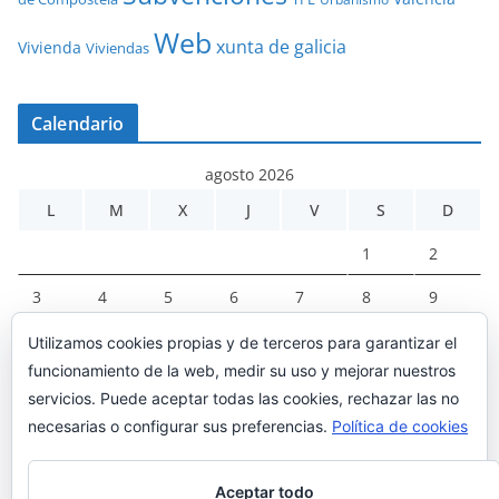
Web
xunta de galicia
Vivienda
Viviendas
Calendario
agosto 2026
L
M
X
J
V
S
D
1
2
3
4
5
6
7
8
9
10
11
12
13
14
15
16
Utilizamos cookies propias y de terceros para garantizar el
funcionamiento de la web, medir su uso y mejorar nuestros
17
18
19
20
21
22
23
servicios. Puede aceptar todas las cookies, rechazar las no
24
25
26
27
28
29
30
necesarias o configurar sus preferencias.
Política de cookies
31
Aceptar todo