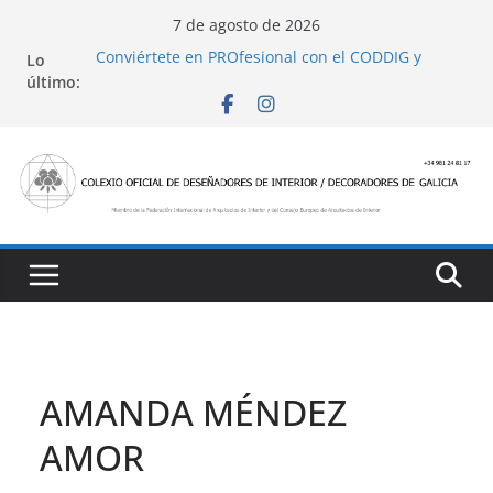
Saltar
7 de agosto de 2026
al
Conviértete en PROfesional con el CODDIG y
Lo
contenido
Banco Sabadell
último:
Ayudas para mejoras de establecimientos
turísticos de alojamiento y restauración
4 Ed. Premios de Diseño de Interior
Casa Decor 2025, los espacios de este año
San Marcial 2025
AMANDA MÉNDEZ
AMOR