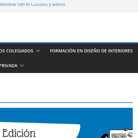
fesional con el CODDIG y Banco
s de establecimientos turísticos de
auración
seño de Interior
os espacios de este año
OS COLEGIADOS
FORMACIÓN EN DISEÑO DE INTERIORES
PRIVADA