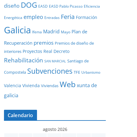
DOG
diseño
EASD
EASD Pablo Picasso
Eficiencia
Feria
empleo
Formación
Energética
Entradas
Galicia
Madrid
Plan de
Ifema
Mayo
premios
Recuperación
Premios de diseño de
Proyectos
Real Decreto
interiores
Rehabilitación
Santiago de
SAN MARCIAL
Subvenciones
Compostela
TFE
Urbanismo
Web
xunta de
Valencia
Vivienda
Viviendas
galicia
Calendario
agosto 2026