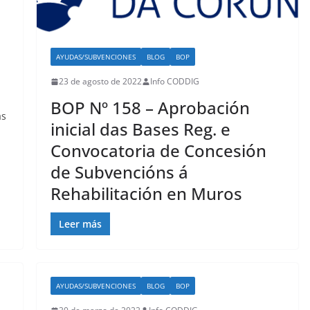
AYUDAS/SUBVENCIONES
BLOG
BOP
23 de agosto de 2022
Info CODDIG
BOP Nº 158 – Aprobación
as
inicial das Bases Reg. e
Convocatoria de Concesión
de Subvencións á
Rehabilitación en Muros
Leer más
AYUDAS/SUBVENCIONES
BLOG
BOP