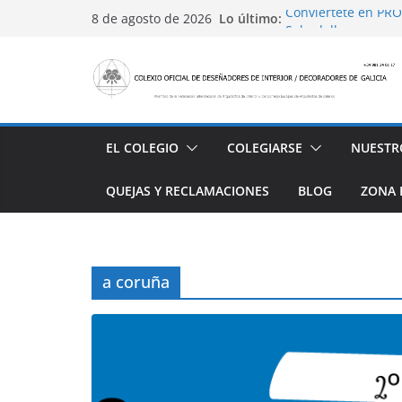
Saltar
Lo último:
Conviértete en PRO
8 de agosto de 2026
al
Sabadell
Ayudas para mejora
contenido
alojamiento y rest
4 Ed. Premios de Di
Casa Decor 2025, l
San Marcial 2025
EL COLEGIO
COLEGIARSE
NUESTR
QUEJAS Y RECLAMACIONES
BLOG
ZONA 
a coruña