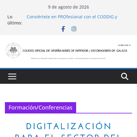
Saltar
9 de agosto de 2026
al
Lo
Conviértete en PROfesional con el CODDIG y
contenido
último:
Banco Sabadell
Ayudas para mejoras de establecimientos
turísticos de alojamiento y restauración
4 Ed. Premios de Diseño de Interior
Casa Decor 2025, los espacios de este año
San Marcial 2025
Formación/Conferencias