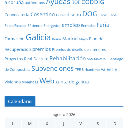
Ayudas
CODDIG
a coruña
BOE
autónomos
DOG
Cosentino
diseño
Convocatoria
Curso
EASD
EASD
Feria
empleo
Pablo Picasso
Eficiencia Energética
Entradas
Galicia
Madrid
Plan de
Formación
Ifema
Mayo
premios
Recuperación
Premios de diseño de interiores
Rehabilitación
Proyectos
Real Decreto
Santiago
SAN MARCIAL
Subvenciones
Valencia
de Compostela
TFE
Urbanismo
Web
xunta de galicia
Vivienda
Viviendas
Calendario
agosto 2026
L
M
X
J
V
S
D