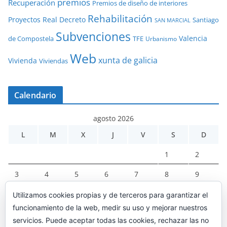
premios
Recuperación
Premios de diseño de interiores
Rehabilitación
Proyectos
Real Decreto
Santiago
SAN MARCIAL
Subvenciones
Valencia
de Compostela
TFE
Urbanismo
Web
xunta de galicia
Vivienda
Viviendas
Calendario
agosto 2026
L
M
X
J
V
S
D
1
2
3
4
5
6
7
8
9
10
11
12
13
14
15
16
Utilizamos cookies propias y de terceros para garantizar el
funcionamiento de la web, medir su uso y mejorar nuestros
17
18
19
20
21
22
23
servicios. Puede aceptar todas las cookies, rechazar las no