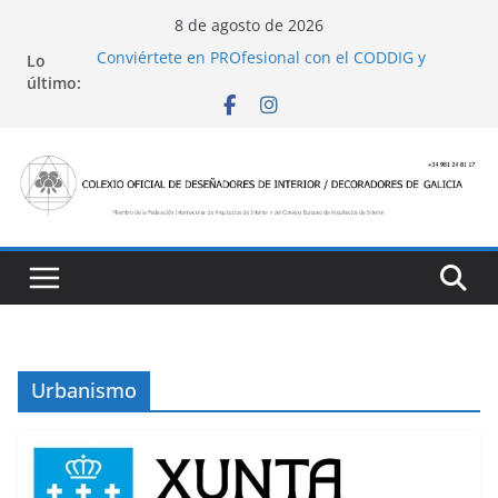
Saltar
8 de agosto de 2026
al
Lo
Conviértete en PROfesional con el CODDIG y
contenido
último:
Banco Sabadell
Ayudas para mejoras de establecimientos
turísticos de alojamiento y restauración
4 Ed. Premios de Diseño de Interior
Casa Decor 2025, los espacios de este año
San Marcial 2025
Urbanismo