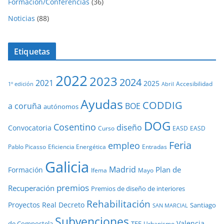
Formación/Conferencias
(36)
Noticias
(88)
Etiquetas
2022
2023
2024
2021
2025
Accesibilidad
1º edición
Abril
Ayudas
CODDIG
a coruña
BOE
autónomos
DOG
Cosentino
diseño
Convocatoria
Curso
EASD
EASD
Feria
empleo
Pablo Picasso
Eficiencia Energética
Entradas
Galicia
Madrid
Plan de
Formación
Ifema
Mayo
premios
Recuperación
Premios de diseño de interiores
Rehabilitación
Proyectos
Real Decreto
Santiago
SAN MARCIAL
Subvenciones
Valencia
de Compostela
TFE
Urbanismo