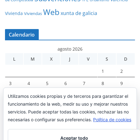
Web
xunta de galicia
Vivienda
Viviendas
Calendario
agosto 2026
L
M
X
J
V
S
D
1
2
3
4
5
6
7
8
9
10
11
12
13
14
15
16
Utilizamos cookies propias y de terceros para garantizar el
funcionamiento de la web, medir su uso y mejorar nuestros
17
18
19
20
21
22
23
servicios. Puede aceptar todas las cookies, rechazar las no
24
25
26
27
28
29
30
necesarias o configurar sus preferencias.
Política de cookies
31
Aceptar todo