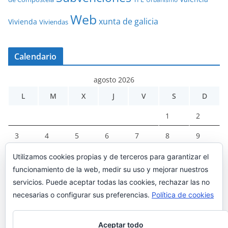
Web
xunta de galicia
Vivienda
Viviendas
Calendario
agosto 2026
L
M
X
J
V
S
D
1
2
3
4
5
6
7
8
9
10
11
12
13
14
15
16
Utilizamos cookies propias y de terceros para garantizar el
funcionamiento de la web, medir su uso y mejorar nuestros
17
18
19
20
21
22
23
servicios. Puede aceptar todas las cookies, rechazar las no
24
25
26
27
28
29
30
necesarias o configurar sus preferencias.
Política de cookies
31
Aceptar todo