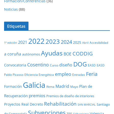
Formación/Conferencias
(36)
Noticias
(88)
Etiquetas
2022
2023
2024
2021
2025
Accesibilidad
1º edición
Abril
Ayudas
CODDIG
a coruña
BOE
autónomos
DOG
Cosentino
diseño
Convocatoria
Curso
EASD
EASD
Feria
empleo
Pablo Picasso
Eficiencia Energética
Entradas
Galicia
Madrid
Plan de
Formación
Ifema
Mayo
premios
Recuperación
Premios de diseño de interiores
Rehabilitación
Proyectos
Real Decreto
Santiago
SAN MARCIAL
Subvenciones
Valencia
de Compostela
TFE
Urbanismo