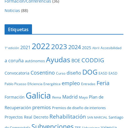
Formación/Conferencias
(36)
Noticias
(88)
Etiquetas
2022
2023
2024
2021
2025
Accesibilidad
1º edición
Abril
Ayudas
CODDIG
a coruña
BOE
autónomos
DOG
Cosentino
diseño
Convocatoria
Curso
EASD
EASD
Feria
empleo
Pablo Picasso
Eficiencia Energética
Entradas
Galicia
Madrid
Plan de
Formación
Ifema
Mayo
premios
Recuperación
Premios de diseño de interiores
Rehabilitación
Proyectos
Real Decreto
Santiago
SAN MARCIAL
Subvenciones
Valencia
de Compostela
TFE
Urbanismo