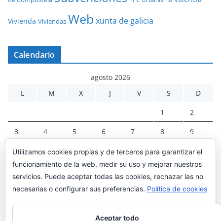
Web
xunta de galicia
Vivienda
Viviendas
Calendario
agosto 2026
L
M
X
J
V
S
D
1
2
3
4
5
6
7
8
9
10
11
12
13
14
15
16
Utilizamos cookies propias y de terceros para garantizar el
funcionamiento de la web, medir su uso y mejorar nuestros
17
18
19
20
21
22
23
servicios. Puede aceptar todas las cookies, rechazar las no
24
25
26
27
28
29
30
necesarias o configurar sus preferencias.
Política de cookies
31
Aceptar todo