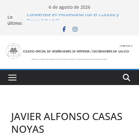
Saltar
6 de agosto de 2026
al
Conviértete en PROfesional con el CODDIG y
Lo
contenido
Banco Sabadell
último:
Ayudas para mejoras de establecimientos
turísticos de alojamiento y restauración
4 Ed. Premios de Diseño de Interior
Casa Decor 2025, los espacios de este año
San Marcial 2025
JAVIER ALFONSO CASAS
NOYAS