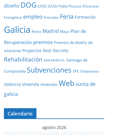
DOG
diseño
EASD
EASD Pablo Picasso
Eficiencia
Feria
empleo
Formación
Energética
Entradas
Galicia
Madrid
Plan de
Ifema
Mayo
premios
Recuperación
Premios de diseño de
Proyectos
Real Decreto
interiores
Rehabilitación
Santiago de
SAN MARCIAL
Subvenciones
Compostela
TFE
Urbanismo
Web
xunta de
Valencia
Vivienda
Viviendas
galicia
Calendario
agosto 2026