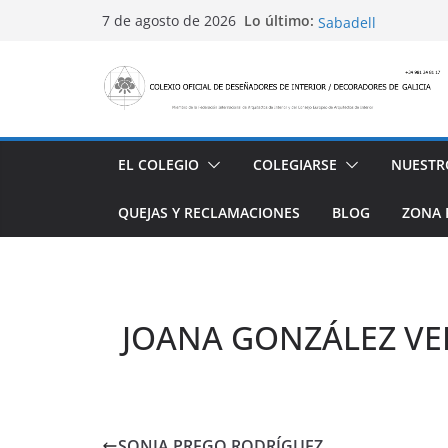
Saltar
Conviértete en PRO
Lo último:
7 de agosto de 2026
Sabadell
al
Ayudas para mejora
contenido
alojamiento y rest
4 Ed. Premios de Di
Casa Decor 2025, l
San Marcial 2025
EL COLEGIO
COLEGIARSE
NUESTR
QUEJAS Y RECLAMACIONES
BLOG
ZONA 
JOANA GONZÁLEZ VE
SONIA PREGO RODRÍGUEZ