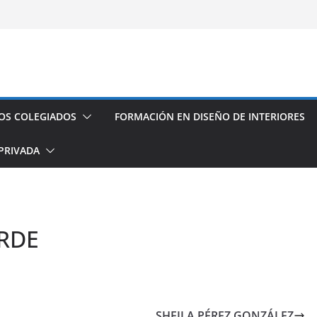
fesional con el CODDIG y Banco
s de establecimientos turísticos de
auración
seño de Interior
os espacios de este año
OS COLEGIADOS
FORMACIÓN EN DISEÑO DE INTERIORES
PRIVADA
RDE
SHEILA PÉREZ GONZÁLEZ