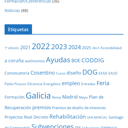
Formación/Conferencias
(36)
Noticias
(88)
Etiquetas
2022
2023
2024
2021
2025
Accesibilidad
1º edición
Abril
Ayudas
CODDIG
a coruña
BOE
autónomos
DOG
Cosentino
diseño
Convocatoria
Curso
EASD
EASD
Feria
empleo
Pablo Picasso
Eficiencia Energética
Entradas
Galicia
Madrid
Plan de
Formación
Ifema
Mayo
premios
Recuperación
Premios de diseño de interiores
Rehabilitación
Proyectos
Real Decreto
Santiago
SAN MARCIAL
Subvenciones
Valencia
de Compostela
TFE
Urbanismo