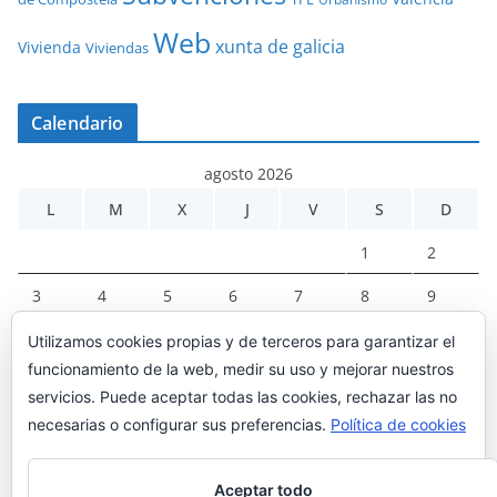
Web
xunta de galicia
Vivienda
Viviendas
Calendario
agosto 2026
L
M
X
J
V
S
D
1
2
3
4
5
6
7
8
9
10
11
12
13
14
15
16
Utilizamos cookies propias y de terceros para garantizar el
funcionamiento de la web, medir su uso y mejorar nuestros
17
18
19
20
21
22
23
servicios. Puede aceptar todas las cookies, rechazar las no
24
25
26
27
28
29
30
necesarias o configurar sus preferencias.
Política de cookies
31
Aceptar todo