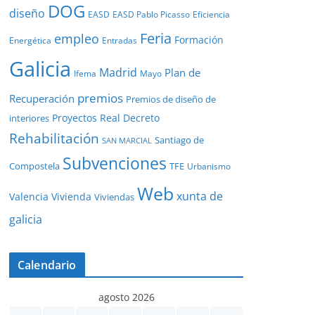
DOG
diseño
EASD
EASD Pablo Picasso
Eficiencia
Feria
empleo
Formación
Energética
Entradas
Galicia
Madrid
Plan de
Ifema
Mayo
premios
Recuperación
Premios de diseño de
Proyectos
Real Decreto
interiores
Rehabilitación
Santiago de
SAN MARCIAL
Subvenciones
Compostela
TFE
Urbanismo
Web
xunta de
Valencia
Vivienda
Viviendas
galicia
Calendario
agosto 2026