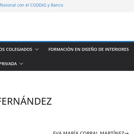
fesional con el CODDIG y Banco
s de establecimientos turísticos de
auración
seño de Interior
os espacios de este año
OS COLEGIADOS
FORMACIÓN EN DISEÑO DE INTERIORES
PRIVADA
 FERNÁNDEZ
EVA MARÍA CORRAL MARTÍNEZ