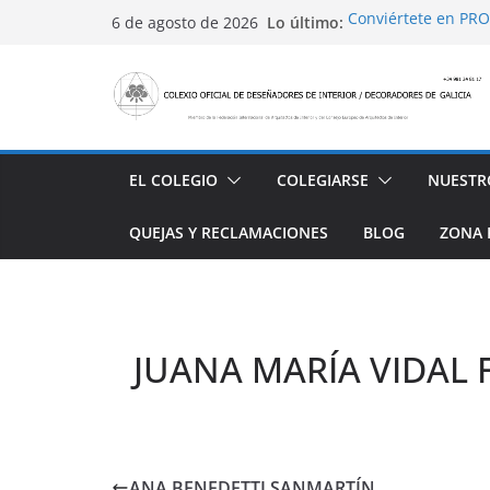
Saltar
Lo último:
Conviértete en PRO
6 de agosto de 2026
al
Sabadell
Ayudas para mejora
contenido
alojamiento y rest
4 Ed. Premios de Di
Casa Decor 2025, l
San Marcial 2025
EL COLEGIO
COLEGIARSE
NUESTR
QUEJAS Y RECLAMACIONES
BLOG
ZONA 
JUANA MARÍA VIDAL
ANA BENEDETTI SANMARTÍN