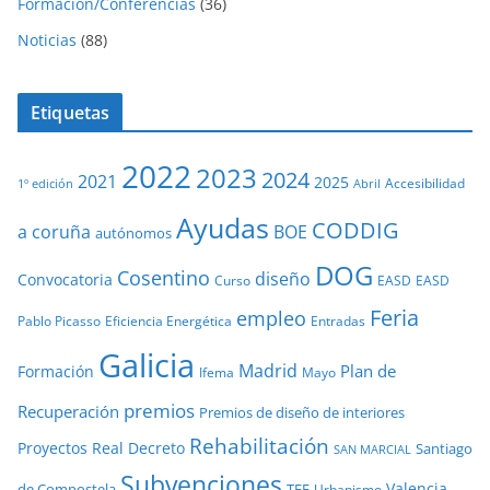
Formación/Conferencias
(36)
Noticias
(88)
Etiquetas
2022
2023
2024
2021
2025
Accesibilidad
1º edición
Abril
Ayudas
CODDIG
a coruña
BOE
autónomos
DOG
Cosentino
diseño
Convocatoria
Curso
EASD
EASD
Feria
empleo
Pablo Picasso
Eficiencia Energética
Entradas
Galicia
Madrid
Plan de
Formación
Ifema
Mayo
premios
Recuperación
Premios de diseño de interiores
Rehabilitación
Proyectos
Real Decreto
Santiago
SAN MARCIAL
Subvenciones
Valencia
de Compostela
TFE
Urbanismo