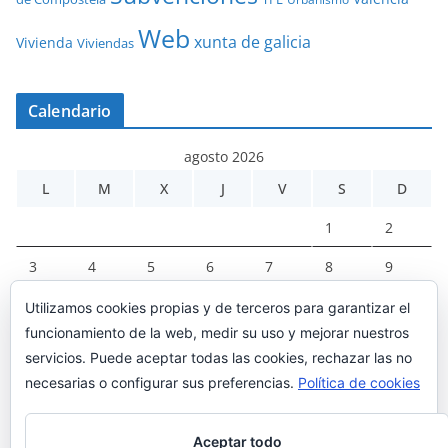
Web
xunta de galicia
Vivienda
Viviendas
Calendario
agosto 2026
L
M
X
J
V
S
D
1
2
3
4
5
6
7
8
9
10
11
12
13
14
15
16
Utilizamos cookies propias y de terceros para garantizar el
funcionamiento de la web, medir su uso y mejorar nuestros
17
18
19
20
21
22
23
servicios. Puede aceptar todas las cookies, rechazar las no
24
25
26
27
28
29
30
necesarias o configurar sus preferencias.
Política de cookies
31
Aceptar todo