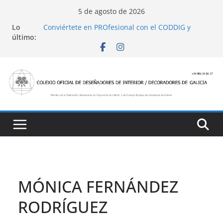
Saltar
5 de agosto de 2026
al
Lo
Conviértete en PROfesional con el CODDIG y
contenido
último:
Banco Sabadell
Ayudas para mejoras de establecimientos
turísticos de alojamiento y restauración
4 Ed. Premios de Diseño de Interior
Casa Decor 2025, los espacios de este año
San Marcial 2025
MÓNICA FERNÁNDEZ
RODRÍGUEZ