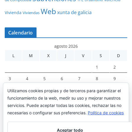
Web
xunta de galicia
Vivienda
Viviendas
Calendario
agosto 2026
L
M
X
J
V
S
D
1
2
3
4
5
6
7
8
9
10
11
12
13
14
15
16
Utilizamos cookies propias y de terceros para garantizar el
funcionamiento de la web, medir su uso y mejorar nuestros
17
18
19
20
21
22
23
servicios. Puede aceptar todas las cookies, rechazar las no
24
25
26
27
28
29
30
necesarias o configurar sus preferencias.
Política de cookies
31
Aceptar todo