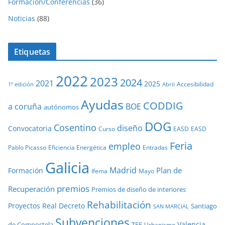
Formación/Conferencias
(36)
Noticias
(88)
Etiquetas
2022
2023
2024
2021
2025
Accesibilidad
1º edición
Abril
Ayudas
CODDIG
a coruña
BOE
autónomos
DOG
Cosentino
diseño
Convocatoria
Curso
EASD
EASD
Feria
empleo
Pablo Picasso
Eficiencia Energética
Entradas
Galicia
Madrid
Plan de
Formación
Ifema
Mayo
premios
Recuperación
Premios de diseño de interiores
Rehabilitación
Proyectos
Real Decreto
Santiago
SAN MARCIAL
Subvenciones
Valencia
de Compostela
TFE
Urbanismo