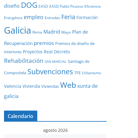
DOG
diseño
EASD
EASD Pablo Picasso
Eficiencia
Feria
empleo
Formación
Energética
Entradas
Galicia
Madrid
Plan de
Ifema
Mayo
premios
Recuperación
Premios de diseño de
Proyectos
Real Decreto
interiores
Rehabilitación
Santiago de
SAN MARCIAL
Subvenciones
Compostela
TFE
Urbanismo
Web
xunta de
Valencia
Vivienda
Viviendas
galicia
Calendario
agosto 2026