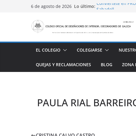
Saltar
Lo último:
Conviértete en PRO
6 de agosto de 2026
al
Sabadell
Ayudas para mejora
contenido
alojamiento y rest
4 Ed. Premios de Di
Casa Decor 2025, l
San Marcial 2025
EL COLEGIO
COLEGIARSE
NUESTR
QUEJAS Y RECLAMACIONES
BLOG
ZONA 
PAULA RIAL BARREIR
CRISTINA CALVO CASTRO