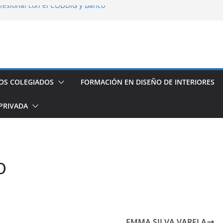
fesional con el CODDIG y Banco
s de establecimientos turísticos de
auración
seño de Interior
os espacios de este año
OS COLEGIADOS
FORMACIÓN EN DISEÑO DE INTERIORES
PRIVADA
O
EMMA SILVA VARELA