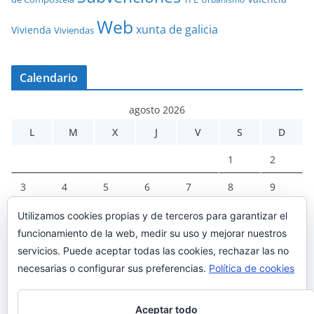
Web
xunta de galicia
Vivienda
Viviendas
Calendario
agosto 2026
L
M
X
J
V
S
D
1
2
3
4
5
6
7
8
9
10
11
12
13
14
15
16
Utilizamos cookies propias y de terceros para garantizar el
funcionamiento de la web, medir su uso y mejorar nuestros
17
18
19
20
21
22
23
servicios. Puede aceptar todas las cookies, rechazar las no
24
25
26
27
28
29
30
necesarias o configurar sus preferencias.
Política de cookies
31
Aceptar todo