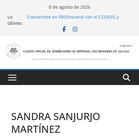
Saltar
8 de agosto de 2026
al
Lo
Conviértete en PROfesional con el CODDIG y
contenido
último:
Banco Sabadell
Ayudas para mejoras de establecimientos
turísticos de alojamiento y restauración
4 Ed. Premios de Diseño de Interior
Casa Decor 2025, los espacios de este año
San Marcial 2025
SANDRA SANJURJO
MARTÍNEZ