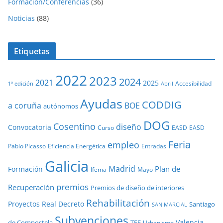
Formación/Conferencias
(36)
Noticias
(88)
Etiquetas
2022
2023
2024
2021
2025
Accesibilidad
1º edición
Abril
Ayudas
CODDIG
a coruña
BOE
autónomos
DOG
Cosentino
diseño
Convocatoria
Curso
EASD
EASD
Feria
empleo
Pablo Picasso
Eficiencia Energética
Entradas
Galicia
Madrid
Plan de
Formación
Ifema
Mayo
premios
Recuperación
Premios de diseño de interiores
Rehabilitación
Proyectos
Real Decreto
Santiago
SAN MARCIAL
Subvenciones
Valencia
de Compostela
TFE
Urbanismo