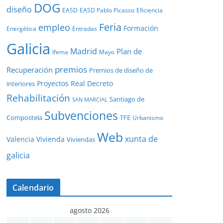
DOG
diseño
EASD
EASD Pablo Picasso
Eficiencia
Feria
empleo
Formación
Energética
Entradas
Galicia
Madrid
Plan de
Ifema
Mayo
premios
Recuperación
Premios de diseño de
Proyectos
Real Decreto
interiores
Rehabilitación
Santiago de
SAN MARCIAL
Subvenciones
Compostela
TFE
Urbanismo
Web
xunta de
Valencia
Vivienda
Viviendas
galicia
Calendario
agosto 2026