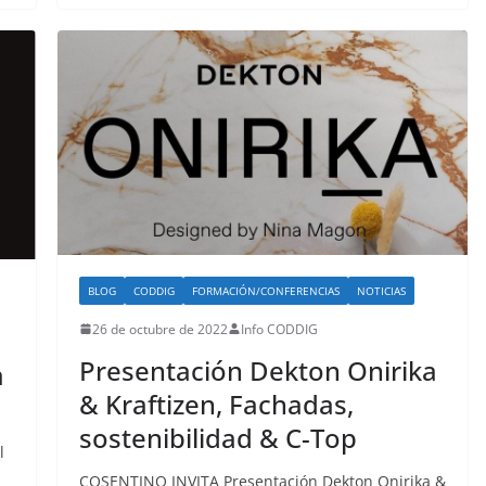
BLOG
CODDIG
FORMACIÓN/CONFERENCIAS
NOTICIAS
26 de octubre de 2022
Info CODDIG
Presentación Dekton Onirika
a
& Kraftizen, Fachadas,
sostenibilidad & C-Top
l
COSENTINO INVITA Presentación Dekton Onirika &