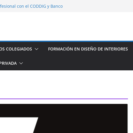
fesional con el CODDIG y Banco
s de establecimientos turísticos de
auración
seño de Interior
os espacios de este año
OS COLEGIADOS
FORMACIÓN EN DISEÑO DE INTERIORES
PRIVADA