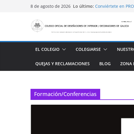
Saltar
Lo último:
Conviértete en PRO
8 de agosto de 2026
al
Sabadell
Ayudas para mejora
contenido
alojamiento y rest
4 Ed. Premios de Di
Casa Decor 2025, l
San Marcial 2025
EL COLEGIO
COLEGIARSE
NUESTR
QUEJAS Y RECLAMACIONES
BLOG
ZONA 
Formación/Conferencias