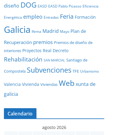
DOG
diseño
EASD
EASD Pablo Picasso
Eficiencia
Feria
empleo
Formación
Energética
Entradas
Galicia
Madrid
Plan de
Ifema
Mayo
premios
Recuperación
Premios de diseño de
Proyectos
Real Decreto
interiores
Rehabilitación
Santiago de
SAN MARCIAL
Subvenciones
Compostela
TFE
Urbanismo
Web
xunta de
Valencia
Vivienda
Viviendas
galicia
Calendario
agosto 2026