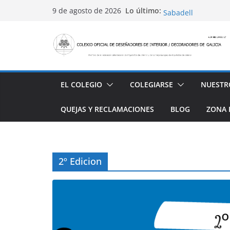
Saltar
Conviértete en PRO
Lo último:
9 de agosto de 2026
Sabadell
al
Ayudas para mejora
contenido
alojamiento y rest
4 Ed. Premios de Di
Casa Decor 2025, l
San Marcial 2025
EL COLEGIO
COLEGIARSE
NUESTR
QUEJAS Y RECLAMACIONES
BLOG
ZONA 
2º Edicion