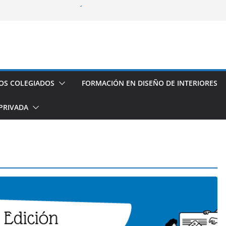
fesional con el CODDIG y Banco
s de establecimientos turísticos de
auración
seño de Interior
os espacios de este año
OS COLEGIADOS
FORMACIÓN EN DISEÑO DE INTERIORES
PRIVADA