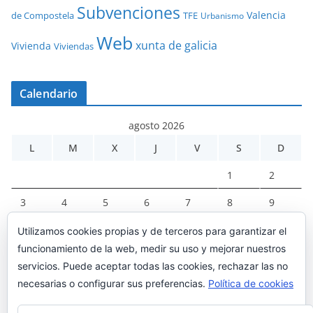
Subvenciones
Valencia
de Compostela
TFE
Urbanismo
Web
xunta de galicia
Vivienda
Viviendas
Calendario
agosto 2026
L
M
X
J
V
S
D
1
2
3
4
5
6
7
8
9
10
11
12
13
14
15
16
Utilizamos cookies propias y de terceros para garantizar el
funcionamiento de la web, medir su uso y mejorar nuestros
17
18
19
20
21
22
23
servicios. Puede aceptar todas las cookies, rechazar las no
24
25
26
27
28
29
30
necesarias o configurar sus preferencias.
Política de cookies
31