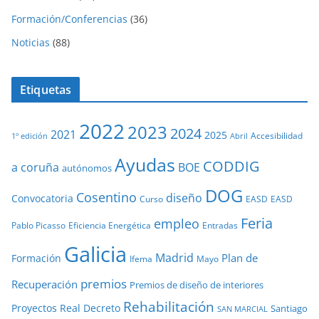
Formación/Conferencias
(36)
Noticias
(88)
Etiquetas
2022
2023
2024
2021
2025
Accesibilidad
1º edición
Abril
Ayudas
CODDIG
a coruña
BOE
autónomos
DOG
Cosentino
diseño
Convocatoria
Curso
EASD
EASD
Feria
empleo
Pablo Picasso
Eficiencia Energética
Entradas
Galicia
Madrid
Plan de
Formación
Ifema
Mayo
premios
Recuperación
Premios de diseño de interiores
Rehabilitación
Proyectos
Real Decreto
Santiago
SAN MARCIAL