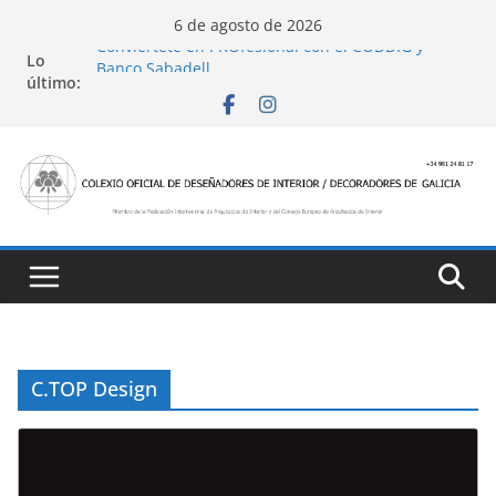
Saltar
6 de agosto de 2026
al
Conviértete en PROfesional con el CODDIG y
Lo
Banco Sabadell
contenido
último:
Ayudas para mejoras de establecimientos
turísticos de alojamiento y restauración
4 Ed. Premios de Diseño de Interior
Casa Decor 2025, los espacios de este año
San Marcial 2025
C.TOP Design