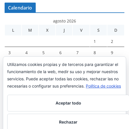
Calendario
agosto 2026
L
M
X
J
V
S
D
1
2
3
4
5
6
7
8
9
10
11
12
13
14
15
16
Utilizamos cookies propias y de terceros para garantizar el
funcionamiento de la web, medir su uso y mejorar nuestros
17
18
19
20
21
22
23
servicios. Puede aceptar todas las cookies, rechazar las no
24
25
26
27
28
29
30
necesarias o configurar sus preferencias.
Política de cookies
31
Aceptar todo
« Mar
Rechazar