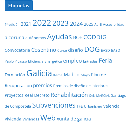
Etiquetas
2022
2023
2024
2021
2025
Accesibilidad
1º edición
Abril
Ayudas
CODDIG
a coruña
BOE
autónomos
DOG
Cosentino
diseño
Convocatoria
Curso
EASD
EASD
Feria
empleo
Pablo Picasso
Eficiencia Energética
Entradas
Galicia
Madrid
Plan de
Formación
Ifema
Mayo
premios
Recuperación
Premios de diseño de interiores
Rehabilitación
Proyectos
Real Decreto
Santiago
SAN MARCIAL
Subvenciones
Valencia
de Compostela
TFE
Urbanismo
Web
xunta de galicia
Vivienda
Viviendas