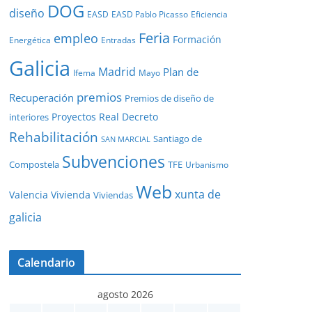
DOG
diseño
EASD
EASD Pablo Picasso
Eficiencia
Feria
empleo
Formación
Energética
Entradas
Galicia
Madrid
Plan de
Ifema
Mayo
premios
Recuperación
Premios de diseño de
Proyectos
Real Decreto
interiores
Rehabilitación
Santiago de
SAN MARCIAL
Subvenciones
Compostela
TFE
Urbanismo
Web
xunta de
Valencia
Vivienda
Viviendas
galicia
Calendario
agosto 2026