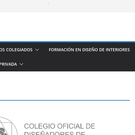
fesional con el CODDIG y Banco
s de establecimientos turísticos de
auración
seño de Interior
os espacios de este año
OS COLEGIADOS
FORMACIÓN EN DISEÑO DE INTERIORES
PRIVADA