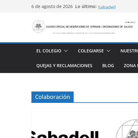
Saltar
Conviértete en PRO
Lo último:
6 de agosto de 2026
Sabadell
al
Ayudas para mejora
contenido
alojamiento y rest
4 Ed. Premios de Di
Casa Decor 2025, l
San Marcial 2025
EL COLEGIO
COLEGIARSE
NUESTR
QUEJAS Y RECLAMACIONES
BLOG
ZONA 
Colaboración