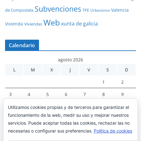
Subvenciones
Valencia
de Compostela
TFE
Urbanismo
Web
xunta de galicia
Vivienda
Viviendas
Calendario
agosto 2026
L
M
X
J
V
S
D
1
2
3
4
5
6
7
8
9
10
11
12
13
14
15
16
Utilizamos cookies propias y de terceros para garantizar el
funcionamiento de la web, medir su uso y mejorar nuestros
17
18
19
20
21
22
23
servicios. Puede aceptar todas las cookies, rechazar las no
necesarias o configurar sus preferencias.
Política de cookies
24
25
26
27
28
29
30