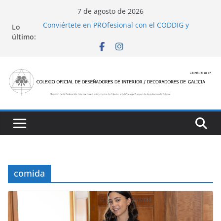
Saltar
7 de agosto de 2026
al
Conviértete en PROfesional con el CODDIG y
Lo
contenido
Banco Sabadell
último:
Ayudas para mejoras de establecimientos
turísticos de alojamiento y restauración
4 Ed. Premios de Diseño de Interior
Casa Decor 2025, los espacios de este año
San Marcial 2025
comida