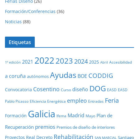
Ferias Diseño
(26)
Formación/Conferencias
(36)
Noticias
(88)
Etiquetas
2022
2023
2024
2021
2025
Accesibilidad
1º edición
Abril
Ayudas
CODDIG
a coruña
BOE
autónomos
DOG
Cosentino
diseño
Convocatoria
Curso
EASD
EASD
Feria
empleo
Pablo Picasso
Eficiencia Energética
Entradas
Galicia
Madrid
Plan de
Formación
Ifema
Mayo
premios
Recuperación
Premios de diseño de interiores
Rehabilitación
Proyectos
Real Decreto
Santiago
SAN MARCIAL