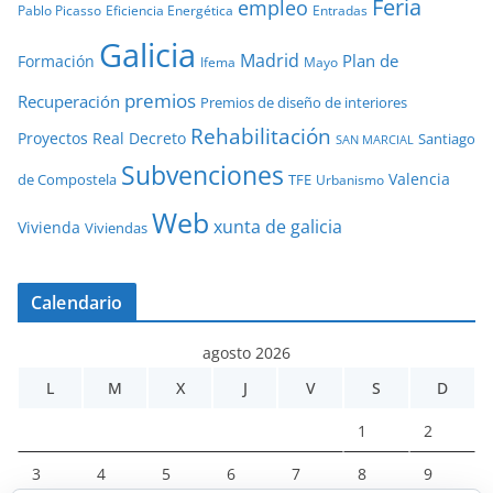
Feria
empleo
Pablo Picasso
Eficiencia Energética
Entradas
Galicia
Madrid
Plan de
Formación
Ifema
Mayo
premios
Recuperación
Premios de diseño de interiores
Rehabilitación
Proyectos
Real Decreto
Santiago
SAN MARCIAL
Subvenciones
Valencia
de Compostela
TFE
Urbanismo
Web
xunta de galicia
Vivienda
Viviendas
Calendario
agosto 2026
L
M
X
J
V
S
D
1
2
3
4
5
6
7
8
9