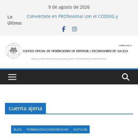
Saltar
9 de agosto de 2026
al
Conviértete en PROfesional con el CODDIG y
Lo
contenido
Banco Sabadell
último:
Ayudas para mejoras de establecimientos
turísticos de alojamiento y restauración
4 Ed. Premios de Diseño de Interior
Casa Decor 2025, los espacios de este año
San Marcial 2025
cuenta ajena
BLOG
FORMACIÓN/CONFERENCIAS
NOTICIAS