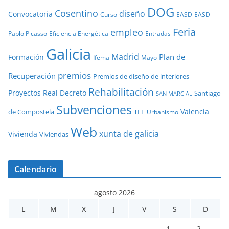
DOG
Cosentino
diseño
Convocatoria
Curso
EASD
EASD
Feria
empleo
Pablo Picasso
Eficiencia Energética
Entradas
Galicia
Madrid
Plan de
Formación
Ifema
Mayo
premios
Recuperación
Premios de diseño de interiores
Rehabilitación
Proyectos
Real Decreto
Santiago
SAN MARCIAL
Subvenciones
Valencia
de Compostela
TFE
Urbanismo
Web
xunta de galicia
Vivienda
Viviendas
Calendario
agosto 2026
L
M
X
J
V
S
D
1
2