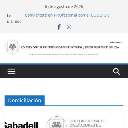
Saltar
6 de agosto de 2026
al
Conviértete en PROfesional con el CODDIG y
Lo
contenido
Banco Sabadell
último:
Ayudas para mejoras de establecimientos
turísticos de alojamiento y restauración
4 Ed. Premios de Diseño de Interior
Casa Decor 2025, los espacios de este año
San Marcial 2025
Domiciliación