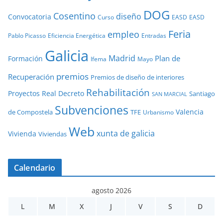
DOG
Cosentino
diseño
Convocatoria
Curso
EASD
EASD
Feria
empleo
Pablo Picasso
Eficiencia Energética
Entradas
Galicia
Madrid
Plan de
Formación
Ifema
Mayo
premios
Recuperación
Premios de diseño de interiores
Rehabilitación
Proyectos
Real Decreto
Santiago
SAN MARCIAL
Subvenciones
Valencia
de Compostela
TFE
Urbanismo
Web
xunta de galicia
Vivienda
Viviendas
Calendario
agosto 2026
L
M
X
J
V
S
D