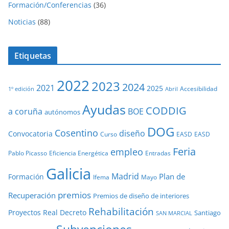
Formación/Conferencias
(36)
Noticias
(88)
Etiquetas
2022
2023
2024
2021
2025
Accesibilidad
1º edición
Abril
Ayudas
CODDIG
a coruña
BOE
autónomos
DOG
Cosentino
diseño
Convocatoria
Curso
EASD
EASD
Feria
empleo
Pablo Picasso
Eficiencia Energética
Entradas
Galicia
Madrid
Plan de
Formación
Ifema
Mayo
premios
Recuperación
Premios de diseño de interiores
Rehabilitación
Proyectos
Real Decreto
Santiago
SAN MARCIAL