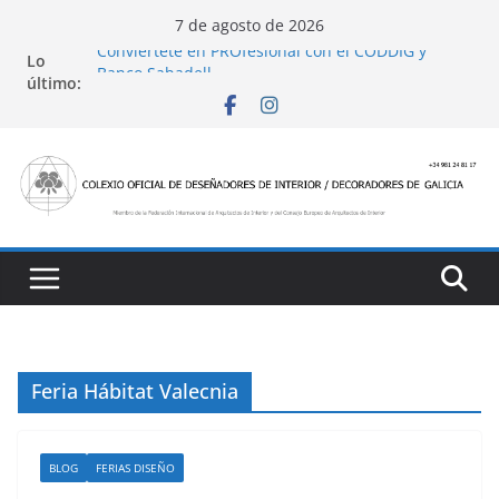
Saltar
7 de agosto de 2026
al
Conviértete en PROfesional con el CODDIG y
Lo
contenido
Banco Sabadell
último:
Ayudas para mejoras de establecimientos
turísticos de alojamiento y restauración
4 Ed. Premios de Diseño de Interior
Casa Decor 2025, los espacios de este año
San Marcial 2025
Feria Hábitat Valecnia
BLOG
FERIAS DISEÑO