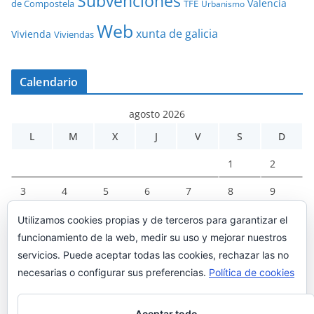
Subvenciones
Valencia
de Compostela
TFE
Urbanismo
Web
xunta de galicia
Vivienda
Viviendas
Calendario
agosto 2026
L
M
X
J
V
S
D
1
2
3
4
5
6
7
8
9
10
11
12
13
14
15
16
Utilizamos cookies propias y de terceros para garantizar el
funcionamiento de la web, medir su uso y mejorar nuestros
17
18
19
20
21
22
23
servicios. Puede aceptar todas las cookies, rechazar las no
24
25
26
27
28
29
30
necesarias o configurar sus preferencias.
Política de cookies
31
Aceptar todo