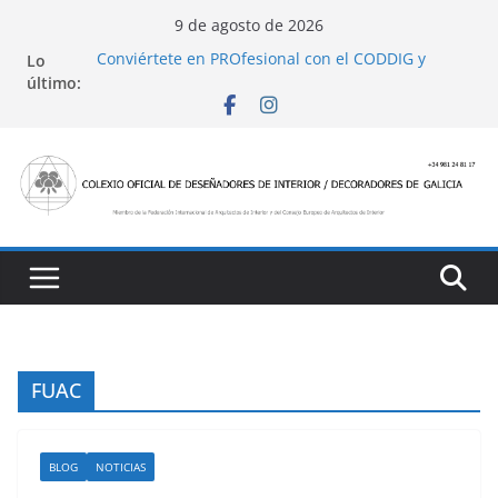
Saltar
9 de agosto de 2026
al
Conviértete en PROfesional con el CODDIG y
Lo
contenido
Banco Sabadell
último:
Ayudas para mejoras de establecimientos
turísticos de alojamiento y restauración
4 Ed. Premios de Diseño de Interior
Casa Decor 2025, los espacios de este año
San Marcial 2025
FUAC
BLOG
NOTICIAS