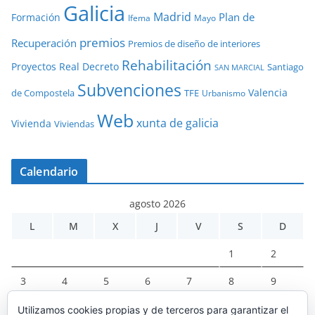
Galicia
Madrid
Plan de
Formación
Ifema
Mayo
premios
Recuperación
Premios de diseño de interiores
Rehabilitación
Proyectos
Real Decreto
Santiago
SAN MARCIAL
Subvenciones
Valencia
de Compostela
TFE
Urbanismo
Web
xunta de galicia
Vivienda
Viviendas
Calendario
agosto 2026
L
M
X
J
V
S
D
1
2
3
4
5
6
7
8
9
10
11
12
13
14
15
16
Utilizamos cookies propias y de terceros para garantizar el