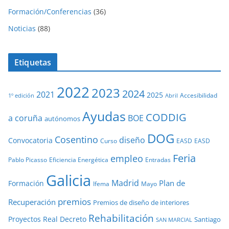
Formación/Conferencias
(36)
Noticias
(88)
Etiquetas
2022
2023
2024
2021
2025
Accesibilidad
1º edición
Abril
Ayudas
CODDIG
a coruña
BOE
autónomos
DOG
Cosentino
diseño
Convocatoria
Curso
EASD
EASD
Feria
empleo
Pablo Picasso
Eficiencia Energética
Entradas
Galicia
Madrid
Plan de
Formación
Ifema
Mayo
premios
Recuperación
Premios de diseño de interiores
Rehabilitación
Proyectos
Real Decreto
Santiago
SAN MARCIAL