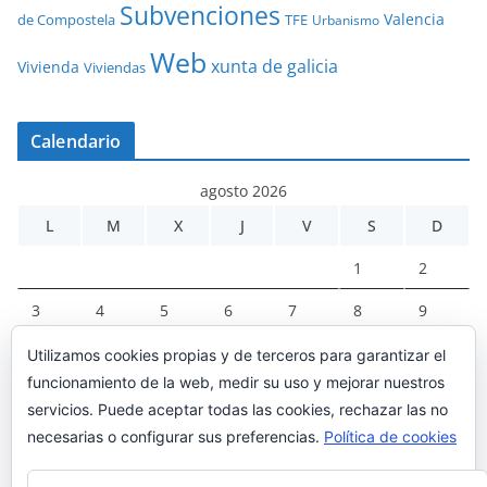
Subvenciones
Valencia
de Compostela
TFE
Urbanismo
Web
xunta de galicia
Vivienda
Viviendas
Calendario
agosto 2026
L
M
X
J
V
S
D
1
2
3
4
5
6
7
8
9
10
11
12
13
14
15
16
Utilizamos cookies propias y de terceros para garantizar el
funcionamiento de la web, medir su uso y mejorar nuestros
17
18
19
20
21
22
23
servicios. Puede aceptar todas las cookies, rechazar las no
24
25
26
27
28
29
30
necesarias o configurar sus preferencias.
Política de cookies
31