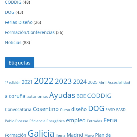
CODDIG
(48)
DOG
(43)
Ferias Diseño
(26)
Formación/Conferencias
(36)
Noticias
(88)
Etiquetas
2022
2023
2024
2021
2025
Accesibilidad
1º edición
Abril
Ayudas
CODDIG
a coruña
BOE
autónomos
DOG
Cosentino
diseño
Convocatoria
Curso
EASD
EASD
Feria
empleo
Pablo Picasso
Eficiencia Energética
Entradas
Galicia
Madrid
Plan de
Formación
Ifema
Mayo