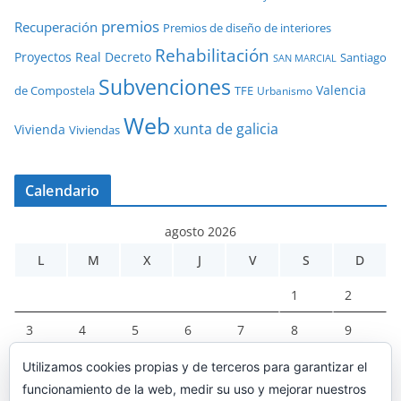
premios
Recuperación
Premios de diseño de interiores
Rehabilitación
Proyectos
Real Decreto
Santiago
SAN MARCIAL
Subvenciones
Valencia
de Compostela
TFE
Urbanismo
Web
xunta de galicia
Vivienda
Viviendas
Calendario
agosto 2026
L
M
X
J
V
S
D
1
2
3
4
5
6
7
8
9
10
11
12
13
14
15
16
Utilizamos cookies propias y de terceros para garantizar el
funcionamiento de la web, medir su uso y mejorar nuestros
17
18
19
20
21
22
23