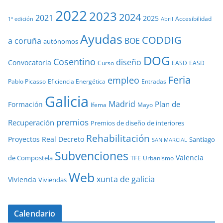
2022
2023
2024
2021
2025
Accesibilidad
1º edición
Abril
Ayudas
CODDIG
a coruña
BOE
autónomos
DOG
Cosentino
diseño
Convocatoria
Curso
EASD
EASD
Feria
empleo
Pablo Picasso
Eficiencia Energética
Entradas
Galicia
Madrid
Plan de
Formación
Ifema
Mayo
premios
Recuperación
Premios de diseño de interiores
Rehabilitación
Proyectos
Real Decreto
Santiago
SAN MARCIAL
Subvenciones
Valencia
de Compostela
TFE
Urbanismo
Web
xunta de galicia
Vivienda
Viviendas
Calendario