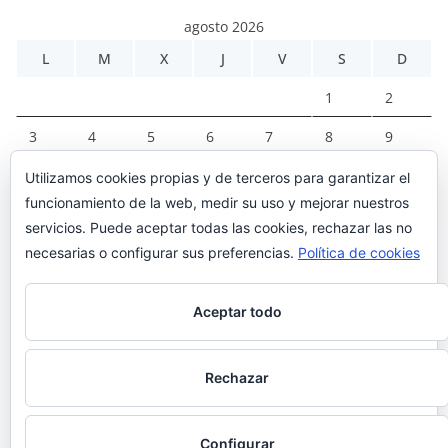
agosto 2026
L
M
X
J
V
S
D
1
2
3
4
5
6
7
8
9
10
11
12
13
14
15
16
Utilizamos cookies propias y de terceros para garantizar el
funcionamiento de la web, medir su uso y mejorar nuestros
17
18
19
20
21
22
23
servicios. Puede aceptar todas las cookies, rechazar las no
24
25
26
27
28
29
30
necesarias o configurar sus preferencias.
Política de cookies
31
Aceptar todo
« Mar
Rechazar
Configurar