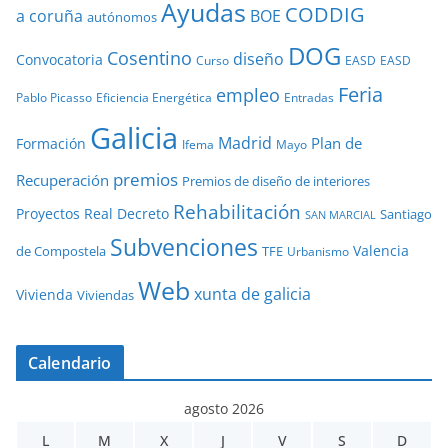
Ayudas
CODDIG
a coruña
BOE
autónomos
DOG
Cosentino
diseño
Convocatoria
Curso
EASD
EASD
Feria
empleo
Pablo Picasso
Eficiencia Energética
Entradas
Galicia
Madrid
Plan de
Formación
Ifema
Mayo
premios
Recuperación
Premios de diseño de interiores
Rehabilitación
Proyectos
Real Decreto
Santiago
SAN MARCIAL
Subvenciones
Valencia
de Compostela
TFE
Urbanismo
Web
xunta de galicia
Vivienda
Viviendas
Calendario
agosto 2026
L
M
X
J
V
S
D