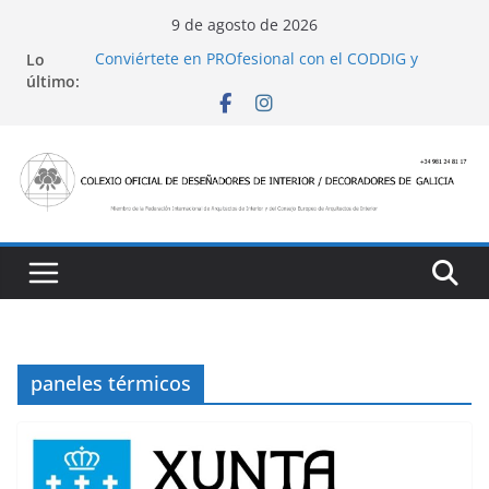
Saltar
9 de agosto de 2026
al
Conviértete en PROfesional con el CODDIG y
Lo
contenido
Banco Sabadell
último:
Ayudas para mejoras de establecimientos
turísticos de alojamiento y restauración
4 Ed. Premios de Diseño de Interior
Casa Decor 2025, los espacios de este año
San Marcial 2025
paneles térmicos