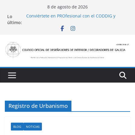
Saltar
8 de agosto de 2026
al
Conviértete en PROfesional con el CODDIG y
Lo
contenido
Banco Sabadell
último:
Ayudas para mejoras de establecimientos
turísticos de alojamiento y restauración
4 Ed. Premios de Diseño de Interior
Casa Decor 2025, los espacios de este año
San Marcial 2025
Registro de Urbanismo
BLOG
NOTICIAS