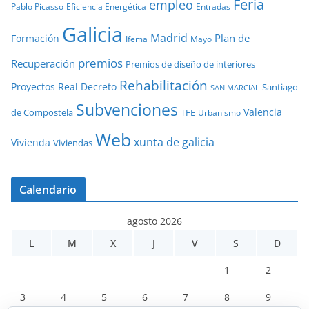
Feria
empleo
Pablo Picasso
Eficiencia Energética
Entradas
Galicia
Madrid
Plan de
Formación
Ifema
Mayo
premios
Recuperación
Premios de diseño de interiores
Rehabilitación
Proyectos
Real Decreto
Santiago
SAN MARCIAL
Subvenciones
Valencia
de Compostela
TFE
Urbanismo
Web
xunta de galicia
Vivienda
Viviendas
Calendario
agosto 2026
L
M
X
J
V
S
D
1
2
3
4
5
6
7
8
9