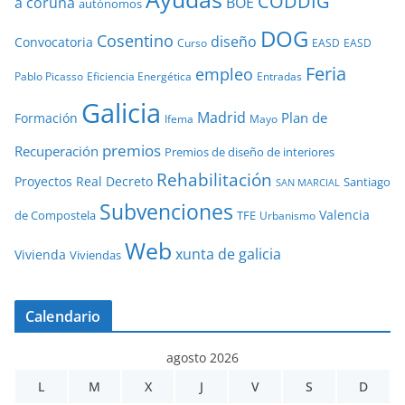
CODDIG
a coruña
BOE
autónomos
DOG
Cosentino
diseño
Convocatoria
Curso
EASD
EASD
Feria
empleo
Pablo Picasso
Eficiencia Energética
Entradas
Galicia
Madrid
Plan de
Formación
Ifema
Mayo
premios
Recuperación
Premios de diseño de interiores
Rehabilitación
Proyectos
Real Decreto
Santiago
SAN MARCIAL
Subvenciones
Valencia
de Compostela
TFE
Urbanismo
Web
xunta de galicia
Vivienda
Viviendas
Calendario
agosto 2026
L
M
X
J
V
S
D