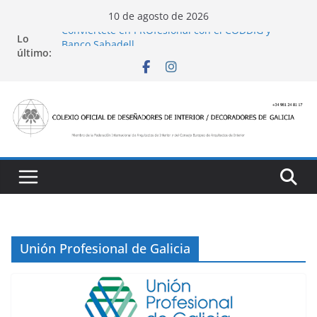
Saltar
10 de agosto de 2026
al
Conviértete en PROfesional con el CODDIG y
Lo
Banco Sabadell
contenido
último:
Ayudas para mejoras de establecimientos
turísticos de alojamiento y restauración
4 Ed. Premios de Diseño de Interior
Casa Decor 2025, los espacios de este año
San Marcial 2025
Unión Profesional de Galicia