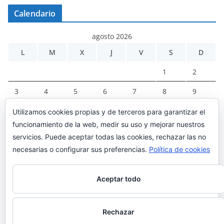
Calendario
agosto 2026
L
M
X
J
V
S
D
1
2
3
4
5
6
7
8
9
10
11
12
13
14
15
16
Utilizamos cookies propias y de terceros para garantizar el
funcionamiento de la web, medir su uso y mejorar nuestros
17
18
19
20
21
22
23
servicios. Puede aceptar todas las cookies, rechazar las no
24
25
26
27
28
29
30
necesarias o configurar sus preferencias.
Política de cookies
31
Aceptar todo
« Mar
Rechazar