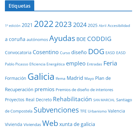
Etiquetas
2022
2023
2024
2021
2025
Accesibilidad
1º edición
Abril
Ayudas
CODDIG
a coruña
BOE
autónomos
DOG
Cosentino
diseño
Convocatoria
Curso
EASD
EASD
Feria
empleo
Pablo Picasso
Eficiencia Energética
Entradas
Galicia
Madrid
Plan de
Formación
Ifema
Mayo
premios
Recuperación
Premios de diseño de interiores
Rehabilitación
Proyectos
Real Decreto
Santiago
SAN MARCIAL
Subvenciones
Valencia
de Compostela
TFE
Urbanismo
Web
xunta de galicia
Vivienda
Viviendas