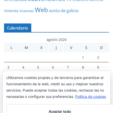
Web
xunta de galicia
Vivienda
Viviendas
Calendario
agosto 2026
L
M
X
J
V
S
D
1
2
3
4
5
6
7
8
9
10
11
12
13
14
15
16
Utilizamos cookies propias y de terceros para garantizar el
funcionamiento de la web, medir su uso y mejorar nuestros
17
18
19
20
21
22
23
servicios. Puede aceptar todas las cookies, rechazar las no
24
25
26
27
28
29
30
necesarias o configurar sus preferencias.
Política de cookies
31
Aceptar todo