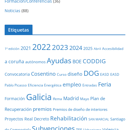
Formación/Conferencias
(36)
Noticias
(88)
Etiquetas
2022
2023
2024
2021
2025
Accesibilidad
1º edición
Abril
Ayudas
CODDIG
a coruña
BOE
autónomos
DOG
Cosentino
diseño
Convocatoria
Curso
EASD
EASD
Feria
empleo
Pablo Picasso
Eficiencia Energética
Entradas
Galicia
Madrid
Plan de
Formación
Ifema
Mayo
premios
Recuperación
Premios de diseño de interiores
Rehabilitación
Proyectos
Real Decreto
Santiago
SAN MARCIAL
Subvenciones
Valencia
de Compostela
TFE
Urbanismo