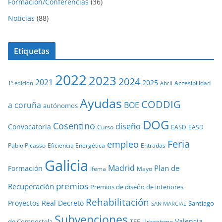
Formación/Conferencias
(36)
Noticias
(88)
Etiquetas
2022
2023
2024
2021
2025
Accesibilidad
1º edición
Abril
Ayudas
CODDIG
a coruña
BOE
autónomos
DOG
Cosentino
diseño
Convocatoria
Curso
EASD
EASD
Feria
empleo
Pablo Picasso
Eficiencia Energética
Entradas
Galicia
Madrid
Plan de
Formación
Ifema
Mayo
premios
Recuperación
Premios de diseño de interiores
Rehabilitación
Proyectos
Real Decreto
Santiago
SAN MARCIAL
Subvenciones
Valencia
de Compostela
TFE
Urbanismo