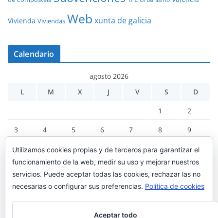
Web
xunta de galicia
Vivienda
Viviendas
Calendario
agosto 2026
L
M
X
J
V
S
D
1
2
3
4
5
6
7
8
9
10
11
12
13
14
15
16
Utilizamos cookies propias y de terceros para garantizar el
funcionamiento de la web, medir su uso y mejorar nuestros
17
18
19
20
21
22
23
servicios. Puede aceptar todas las cookies, rechazar las no
24
25
26
27
28
29
30
necesarias o configurar sus preferencias.
Política de cookies
31
Aceptar todo