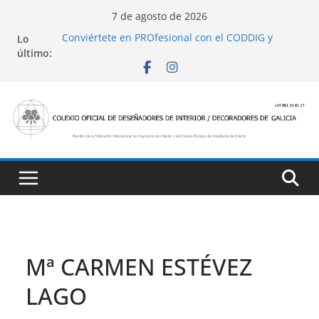
Saltar
7 de agosto de 2026
al
Conviértete en PROfesional con el CODDIG y
Lo
contenido
Banco Sabadell
último:
Ayudas para mejoras de establecimientos
turísticos de alojamiento y restauración
4 Ed. Premios de Diseño de Interior
Casa Decor 2025, los espacios de este año
San Marcial 2025
Mª CARMEN ESTÉVEZ
LAGO