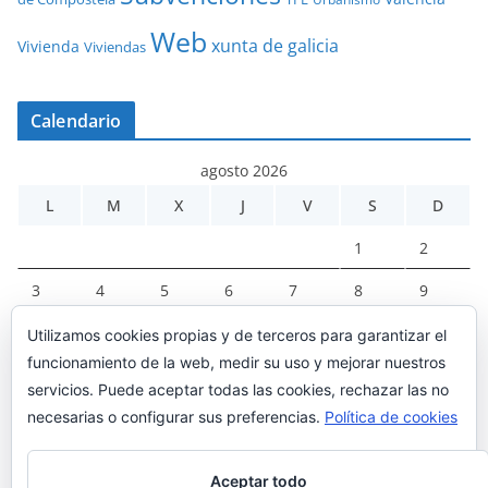
Web
xunta de galicia
Vivienda
Viviendas
Calendario
agosto 2026
L
M
X
J
V
S
D
1
2
3
4
5
6
7
8
9
10
11
12
13
14
15
16
Utilizamos cookies propias y de terceros para garantizar el
funcionamiento de la web, medir su uso y mejorar nuestros
17
18
19
20
21
22
23
servicios. Puede aceptar todas las cookies, rechazar las no
24
25
26
27
28
29
30
necesarias o configurar sus preferencias.
Política de cookies
31
Aceptar todo