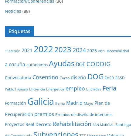
Formación/Conferencias
(36)
Noticias
(88)
Etiquetas
2022
2023
2024
2021
2025
Accesibilidad
1º edición
Abril
Ayudas
CODDIG
a coruña
BOE
autónomos
DOG
Cosentino
diseño
Convocatoria
Curso
EASD
EASD
Feria
empleo
Pablo Picasso
Eficiencia Energética
Entradas
Galicia
Madrid
Plan de
Formación
Ifema
Mayo
premios
Recuperación
Premios de diseño de interiores
Rehabilitación
Proyectos
Real Decreto
Santiago
SAN MARCIAL
Subvenciones
Valencia
de Compostela
TFE
Urbanismo