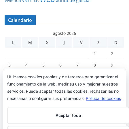
xunta de galicia
Vivienda
Viviendas
Calendario
agosto 2026
L
M
X
J
V
S
D
1
2
3
4
5
6
7
8
9
10
11
12
13
14
15
16
Utilizamos cookies propias y de terceros para garantizar el
funcionamiento de la web, medir su uso y mejorar nuestros
17
18
19
20
21
22
23
servicios. Puede aceptar todas las cookies, rechazar las no
24
25
26
27
28
29
30
necesarias o configurar sus preferencias.
Política de cookies
31
Aceptar todo
« Mar