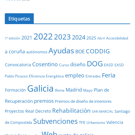
Etiquetas
2022
2023
2024
2021
2025
Accesibilidad
1º edición
Abril
Ayudas
CODDIG
a coruña
BOE
autónomos
DOG
Cosentino
diseño
Convocatoria
Curso
EASD
EASD
Feria
empleo
Pablo Picasso
Eficiencia Energética
Entradas
Galicia
Madrid
Plan de
Formación
Ifema
Mayo
premios
Recuperación
Premios de diseño de interiores
Rehabilitación
Proyectos
Real Decreto
Santiago
SAN MARCIAL
Subvenciones
Valencia
de Compostela
TFE
Urbanismo
Web