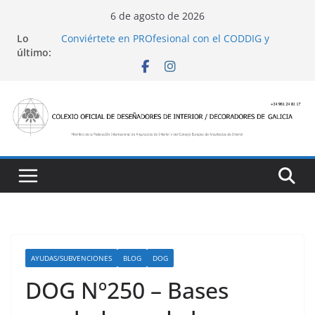
Saltar
6 de agosto de 2026
al
Lo
Conviértete en PROfesional con el CODDIG y
contenido
último:
Banco Sabadell
Ayudas para mejoras de establecimientos
turísticos de alojamiento y restauración
4 Ed. Premios de Diseño de Interior
Casa Decor 2025, los espacios de este año
San Marcial 2025
AYUDAS/SUBVENCIONES
BLOG
DOG
DOG Nº250 – Bases