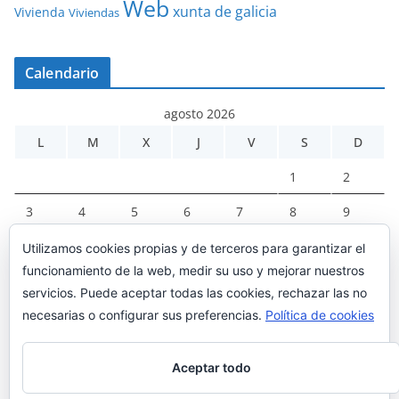
Web
xunta de galicia
Vivienda
Viviendas
Calendario
agosto 2026
L
M
X
J
V
S
D
1
2
3
4
5
6
7
8
9
10
11
12
13
14
15
16
Utilizamos cookies propias y de terceros para garantizar el
funcionamiento de la web, medir su uso y mejorar nuestros
17
18
19
20
21
22
23
servicios. Puede aceptar todas las cookies, rechazar las no
24
25
26
27
28
29
30
necesarias o configurar sus preferencias.
Política de cookies
31
Aceptar todo
« Mar