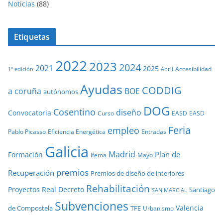
Noticias
(88)
Etiquetas
2022
2023
2024
2021
2025
Accesibilidad
1º edición
Abril
Ayudas
CODDIG
a coruña
BOE
autónomos
DOG
Cosentino
diseño
Convocatoria
Curso
EASD
EASD
Feria
empleo
Pablo Picasso
Eficiencia Energética
Entradas
Galicia
Madrid
Plan de
Formación
Ifema
Mayo
premios
Recuperación
Premios de diseño de interiores
Rehabilitación
Proyectos
Real Decreto
Santiago
SAN MARCIAL
Subvenciones
Valencia
de Compostela
TFE
Urbanismo