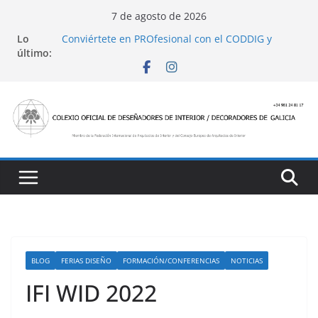
Saltar
7 de agosto de 2026
al
Lo
Conviértete en PROfesional con el CODDIG y
contenido
último:
Banco Sabadell
Ayudas para mejoras de establecimientos
turísticos de alojamiento y restauración
4 Ed. Premios de Diseño de Interior
Casa Decor 2025, los espacios de este año
San Marcial 2025
BLOG
FERIAS DISEÑO
FORMACIÓN/CONFERENCIAS
NOTICIAS
IFI WID 2022