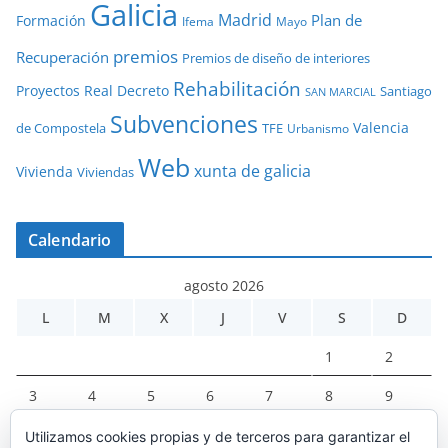
Galicia
Madrid
Plan de
Formación
Ifema
Mayo
premios
Recuperación
Premios de diseño de interiores
Rehabilitación
Proyectos
Real Decreto
Santiago
SAN MARCIAL
Subvenciones
Valencia
de Compostela
TFE
Urbanismo
Web
xunta de galicia
Vivienda
Viviendas
Calendario
agosto 2026
L
M
X
J
V
S
D
1
2
3
4
5
6
7
8
9
10
11
12
13
14
15
16
Utilizamos cookies propias y de terceros para garantizar el