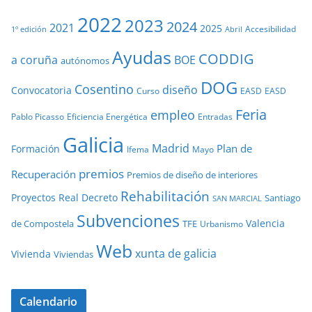
2022
2023
2024
2021
2025
Accesibilidad
1º edición
Abril
Ayudas
CODDIG
a coruña
BOE
autónomos
DOG
Cosentino
diseño
Convocatoria
Curso
EASD
EASD
Feria
empleo
Pablo Picasso
Eficiencia Energética
Entradas
Galicia
Madrid
Plan de
Formación
Ifema
Mayo
premios
Recuperación
Premios de diseño de interiores
Rehabilitación
Proyectos
Real Decreto
Santiago
SAN MARCIAL
Subvenciones
Valencia
de Compostela
TFE
Urbanismo
Web
xunta de galicia
Vivienda
Viviendas
Calendario