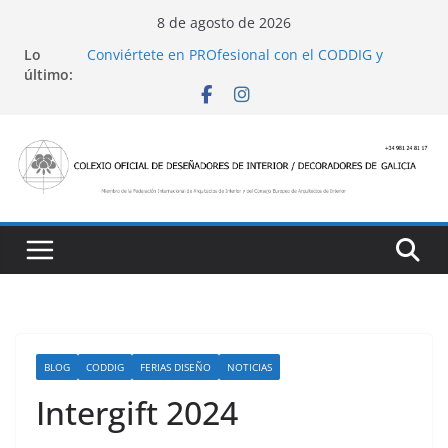
Saltar
8 de agosto de 2026
al
Lo
Conviértete en PROfesional con el CODDIG y
contenido
último:
Banco Sabadell
Ayudas para mejoras de establecimientos
turísticos de alojamiento y restauración
4 Ed. Premios de Diseño de Interior
Casa Decor 2025, los espacios de este año
San Marcial 2025
BLOG
CODDIG
FERIAS DISEÑO
NOTICIAS
Intergift 2024