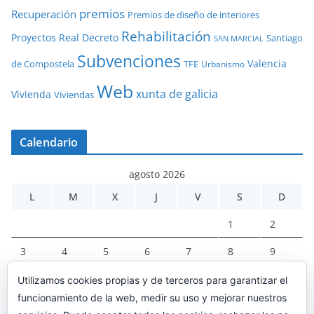
premios
Recuperación
Premios de diseño de interiores
Rehabilitación
Proyectos
Real Decreto
Santiago
SAN MARCIAL
Subvenciones
Valencia
de Compostela
TFE
Urbanismo
Web
xunta de galicia
Vivienda
Viviendas
Calendario
agosto 2026
L
M
X
J
V
S
D
1
2
3
4
5
6
7
8
9
10
11
12
13
14
15
16
Utilizamos cookies propias y de terceros para garantizar el
funcionamiento de la web, medir su uso y mejorar nuestros
17
18
19
20
21
22
23