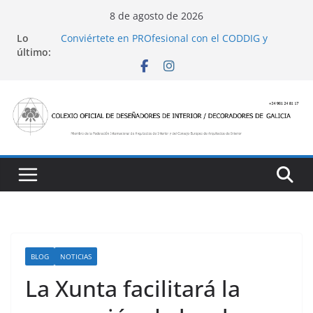
Saltar
8 de agosto de 2026
al
Lo
Conviértete en PROfesional con el CODDIG y
contenido
último:
Banco Sabadell
Ayudas para mejoras de establecimientos
turísticos de alojamiento y restauración
4 Ed. Premios de Diseño de Interior
Casa Decor 2025, los espacios de este año
San Marcial 2025
BLOG
NOTICIAS
La Xunta facilitará la