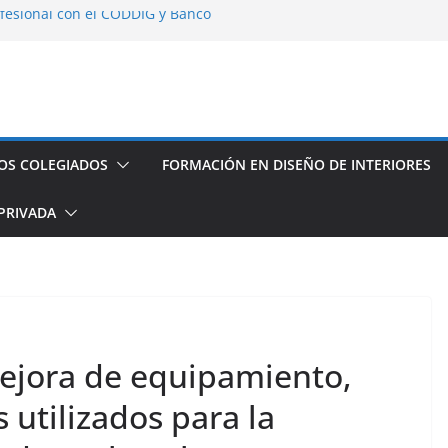
fesional con el CODDIG y Banco
s de establecimientos turísticos de
auración
seño de Interior
os espacios de este año
OS COLEGIADOS
FORMACIÓN EN DISEÑO DE INTERIORES
PRIVADA
ejora de equipamiento,
s utilizados para la