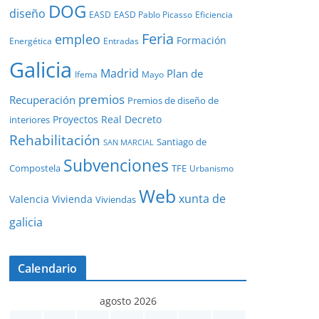
DOG
diseño
EASD
EASD Pablo Picasso
Eficiencia
Feria
empleo
Formación
Energética
Entradas
Galicia
Madrid
Plan de
Ifema
Mayo
premios
Recuperación
Premios de diseño de
Proyectos
Real Decreto
interiores
Rehabilitación
Santiago de
SAN MARCIAL
Subvenciones
Compostela
TFE
Urbanismo
Web
xunta de
Valencia
Vivienda
Viviendas
galicia
Calendario
agosto 2026