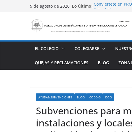
Saltar
Lo último:
Conviértete en PRO
9 de agosto de 2026
al
Sabadell
Ayudas para mejora
contenido
alojamiento y rest
4 Ed. Premios de Di
Casa Decor 2025, l
San Marcial 2025
EL COLEGIO
COLEGIARSE
NUESTR
QUEJAS Y RECLAMACIONES
BLOG
ZONA 
AYUDAS/SUBVENCIONES
BLOG
CODDIG
DOG
Subvenciones para m
instalaciones y locale