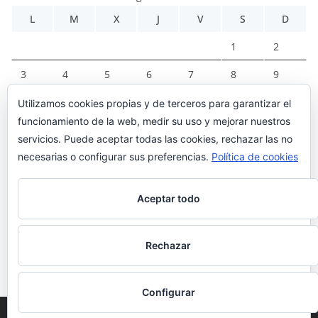
L
M
X
J
V
S
D
1
2
3
4
5
6
7
8
9
10
11
12
13
14
15
16
Utilizamos cookies propias y de terceros para garantizar el
funcionamiento de la web, medir su uso y mejorar nuestros
17
18
19
20
21
22
23
servicios. Puede aceptar todas las cookies, rechazar las no
necesarias o configurar sus preferencias.
Política de cookies
24
25
26
27
28
29
30
31
Aceptar todo
« Mar
Rechazar
Configurar