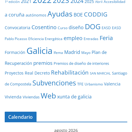
2023
2024
2021
2025
Accesibilidad
1º edición
Abril
Ayudas
CODDIG
a coruña
BOE
autónomos
DOG
Cosentino
diseño
Convocatoria
Curso
EASD
EASD
Feria
empleo
Pablo Picasso
Eficiencia Energética
Entradas
Galicia
Madrid
Plan de
Formación
Ifema
Mayo
premios
Recuperación
Premios de diseño de interiores
Rehabilitación
Proyectos
Real Decreto
Santiago
SAN MARCIAL
Subvenciones
Valencia
de Compostela
TFE
Urbanismo
Web
xunta de galicia
Vivienda
Viviendas
Calendario
agosto 2026