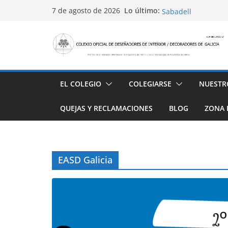
Saltar
Conviértete en PRO
Lo último:
7 de agosto de 2026
Sabadell
al
Ayudas para mejora
contenido
alojamiento y rest
4 Ed. Premios de Di
Casa Decor 2025, l
San Marcial 2025
EL COLEGIO
COLEGIARSE
NUESTR
QUEJAS Y RECLAMACIONES
BLOG
ZONA 
EASD Galicia