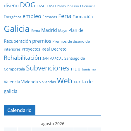
DOG
diseño
EASD
EASD Pablo Picasso
Eficiencia
Feria
empleo
Formación
Energética
Entradas
Galicia
Madrid
Plan de
Ifema
Mayo
premios
Recuperación
Premios de diseño de
Proyectos
Real Decreto
interiores
Rehabilitación
Santiago de
SAN MARCIAL
Subvenciones
Compostela
TFE
Urbanismo
Web
xunta de
Valencia
Vivienda
Viviendas
galicia
Calendario
agosto 2026