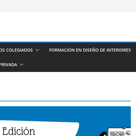
fesional con el CODDIG y Banco
s de establecimientos turísticos de
auración
seño de Interior
os espacios de este año
OS COLEGIADOS
FORMACIÓN EN DISEÑO DE INTERIORES
PRIVADA