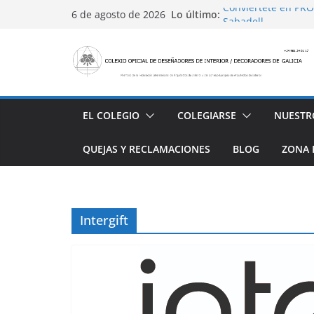
Saltar
Conviértete en PRO
Lo último:
6 de agosto de 2026
al
Sabadell
Ayudas para mejora
contenido
alojamiento y rest
4 Ed. Premios de Di
Casa Decor 2025, l
San Marcial 2025
EL COLEGIO
COLEGIARSE
NUESTR
QUEJAS Y RECLAMACIONES
BLOG
ZONA 
Intergift