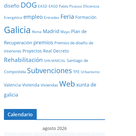
DOG
diseño
EASD
EASD Pablo Picasso
Eficiencia
Feria
empleo
Formación
Energética
Entradas
Galicia
Madrid
Plan de
Ifema
Mayo
premios
Recuperación
Premios de diseño de
Proyectos
Real Decreto
interiores
Rehabilitación
Santiago de
SAN MARCIAL
Subvenciones
Compostela
TFE
Urbanismo
Web
xunta de
Valencia
Vivienda
Viviendas
galicia
Calendario
agosto 2026