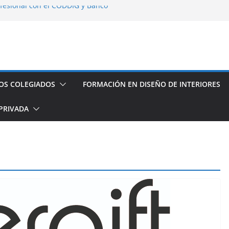
fesional con el CODDIG y Banco
s de establecimientos turísticos de
auración
seño de Interior
os espacios de este año
OS COLEGIADOS
FORMACIÓN EN DISEÑO DE INTERIORES
PRIVADA