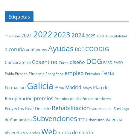
Etiquetas
2022
2023
2024
2021
2025
Accesibilidad
1º edición
Abril
Ayudas
CODDIG
a coruña
BOE
autónomos
DOG
Cosentino
diseño
Convocatoria
Curso
EASD
EASD
Feria
empleo
Pablo Picasso
Eficiencia Energética
Entradas
Galicia
Madrid
Plan de
Formación
Ifema
Mayo
premios
Recuperación
Premios de diseño de interiores
Rehabilitación
Proyectos
Real Decreto
Santiago
SAN MARCIAL
Subvenciones
Valencia
de Compostela
TFE
Urbanismo
Web
xunta de galicia
Vivienda
Viviendas