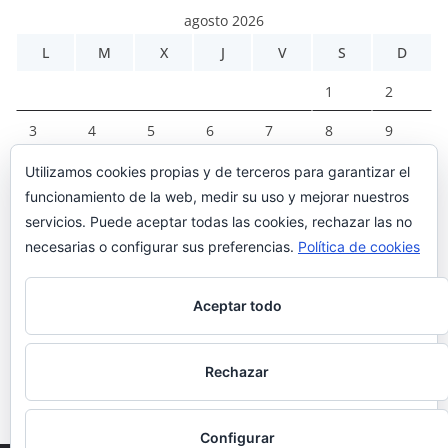
agosto 2026
L
M
X
J
V
S
D
1
2
3
4
5
6
7
8
9
10
11
12
13
14
15
16
Utilizamos cookies propias y de terceros para garantizar el
funcionamiento de la web, medir su uso y mejorar nuestros
17
18
19
20
21
22
23
servicios. Puede aceptar todas las cookies, rechazar las no
necesarias o configurar sus preferencias.
Política de cookies
24
25
26
27
28
29
30
31
Aceptar todo
« Mar
Rechazar
Configurar