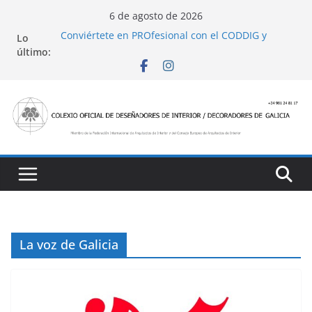
Saltar
6 de agosto de 2026
al
Conviértete en PROfesional con el CODDIG y
Lo
contenido
Banco Sabadell
último:
Ayudas para mejoras de establecimientos
turísticos de alojamiento y restauración
4 Ed. Premios de Diseño de Interior
Casa Decor 2025, los espacios de este año
San Marcial 2025
La voz de Galicia