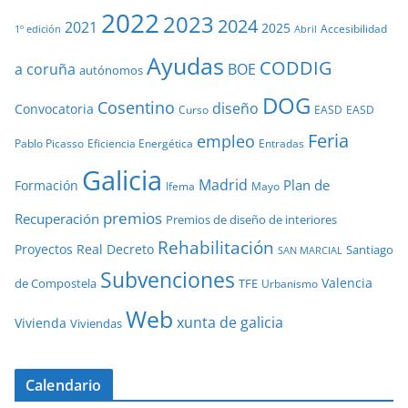
2022
2023
2024
2021
2025
Accesibilidad
1º edición
Abril
Ayudas
CODDIG
a coruña
BOE
autónomos
DOG
Cosentino
diseño
Convocatoria
Curso
EASD
EASD
Feria
empleo
Pablo Picasso
Eficiencia Energética
Entradas
Galicia
Madrid
Plan de
Formación
Ifema
Mayo
premios
Recuperación
Premios de diseño de interiores
Rehabilitación
Proyectos
Real Decreto
Santiago
SAN MARCIAL
Subvenciones
Valencia
de Compostela
TFE
Urbanismo
Web
xunta de galicia
Vivienda
Viviendas
Calendario